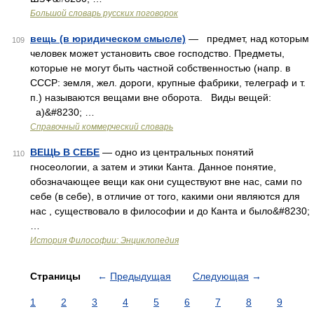
Большой словарь русских поговорок
вещь (в юридическом смысле)
— предмет, над которым
109
человек может установить свое господство. Предметы,
которые не могут быть частной собственностью (напр. в
СССР: земля, жел. дороги, крупные фабрики, телеграф и т.
п.) называются вещами вне оборота. Виды вещей:
а)&#8230; …
Справочный коммерческий словарь
ВЕЩЬ В СЕБЕ
— одно из центральных понятий
110
гносеологии, а затем и этики Канта. Данное понятие,
обозначающее вещи как они существуют вне нас, сами по
себе (в себе), в отличие от того, какими они являются для
нас , существовало в философии и до Канта и было&#8230;
…
История Философии: Энциклопедия
Страницы
←
Предыдущая
Следующая
→
1
2
3
4
5
6
7
8
9