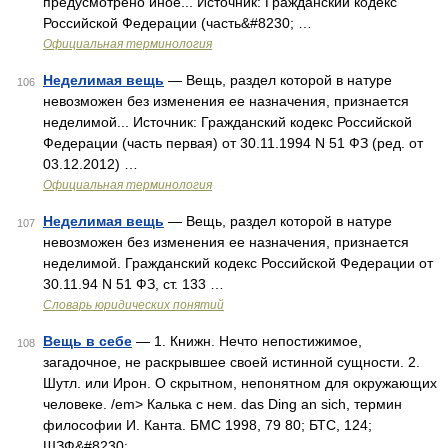
предусмотрено иное... Источник: Гражданский кодекс
Российской Федерации (часть&#8230; …
Официальная терминология
Неделимая вещь
— Вещь, раздел которой в натуре
106
невозможен без изменения ее назначения, признается
неделимой... Источник: Гражданский кодекс Российской
Федерации (часть первая) от 30.11.1994 N 51 ФЗ (ред. от
03.12.2012) …
Официальная терминология
Неделимая вещь
— Вещь, раздел которой в натуре
107
невозможен без изменения ее назначения, признается
неделимой. Гражданский кодекс Российской Федерации от
30.11.94 N 51 ФЗ, ст. 133 …
Словарь юридических понятий
Вещь в себе
— 1. Книжн. Нечто непостижимое,
108
загадочное, не раскрывшее своей истинной сущности. 2.
Шутл. или Ирон. О скрытном, непонятном для окружающих
человеке. /em> Калька с нем. das Ding an sich, термин
философии И. Канта. БМС 1998, 79 80; БТС, 124;
ШЗФ&#8230; …